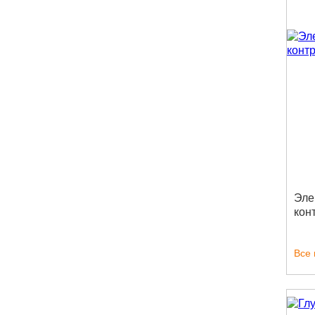
Эле
кон
Все