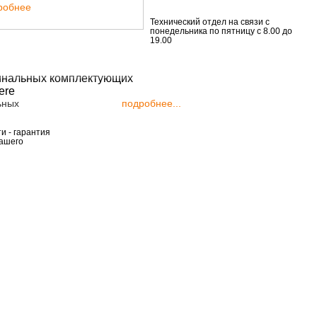
робнее
Технический отдел на связи с
понедельника по пятницу с 8.00 до
19.00
ьных
подробнее...
и - гарантия
вашего
Подпишитесь на новости
111123, Росс
шоссе Энтузи
Факс: +7 (49
Укажите адрес вашей электронной
Телефон: +
почты