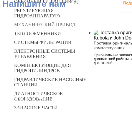
Напишите нам
ОБЪЁМНЫЙ ГИДРОПРИВОД
Под
РЕГУЛИРУЮЩАЯ
ГИДРОАППАРАТУРА
МЕХАНИЧЕСКИЙ ПРИВОД
ТЕПЛООБМЕННИКИ
СИСТЕМЫ ФИЛЬТРАЦИИ
Поставка оригинал
комплектующих
ЭЛЕКТРОННЫЕ СИСТЕМЫ
Оригинальные запчаст
УПРАВЛЕНИЯ
долголетней работы 
двигателя!
КОМПЛЕКТУЮЩИЕ ДЛЯ
ГИДРОЦИЛИНДРОВ
ГИДРАВЛИЧЕСКИЕ НАСОСНЫЕ
СТАНЦИИ
ДИАГНОСТИЧЕСКОЕ
Все предложения
ОБОРУДОВАНИЕ
IRA
ЗАПАСНЫЕ ЧАСТИ
John Deere
NSM
Kubota
Месс Alte
TREEFE
SOFIMA
Bonfiglioli