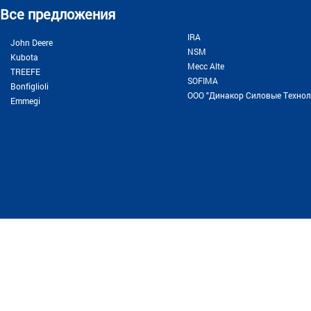
Все предложения
IRA
John Deere
NSM
Kubota
Месс Alte
TREEFE
SOFIMA
Bonfiglioli
ООО "Динакор Силовые Технол
Emmegi