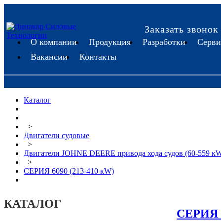
Заказать звонок
О компании
Продукция
Разработки
Серви
Вакансии
Контакты
Каталог
>
Двигатели судовые
>
Двигатели JOHNE DEERE привода хода судов (60-559 к
>
CЕРИЯ 6090 (213-410 кW)
КАТАЛОГ
CЕРИЯ 6