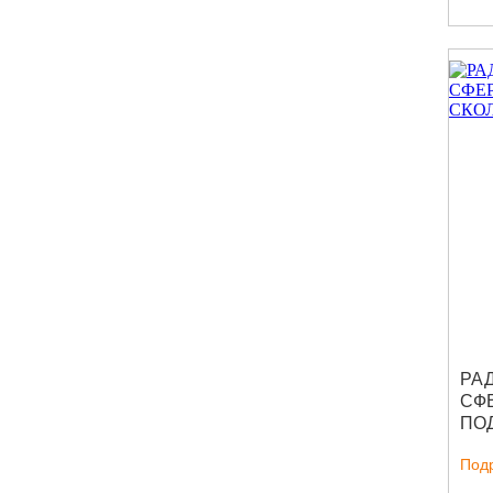
РА
СФ
ПО
СК
Под