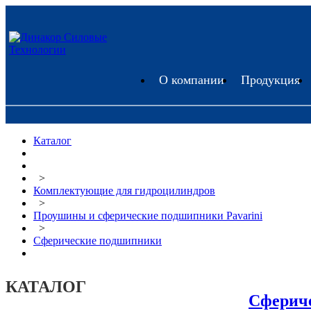
О компании
Продукция
Каталог
>
Комплектующие для гидроцилиндров
>
Проушины и сферические подшипники Pavarini
>
Сферические подшипники
КАТАЛОГ
Сферич