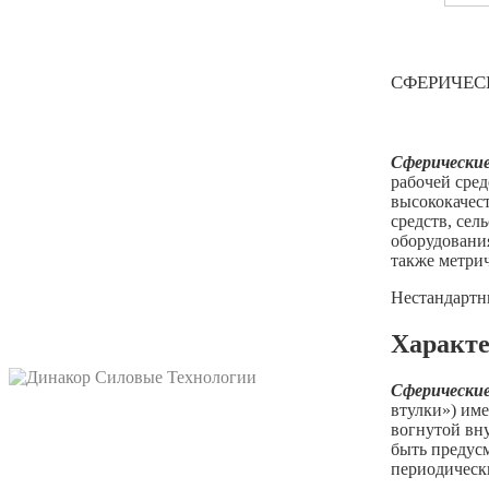
СФЕРИЧЕС
Сферически
рабочей сре
высококачес
средств, сел
оборудовани
также метрич
Нестандартн
Характе
Сферически
втулки») им
вогнутой вн
быть предус
периодическ