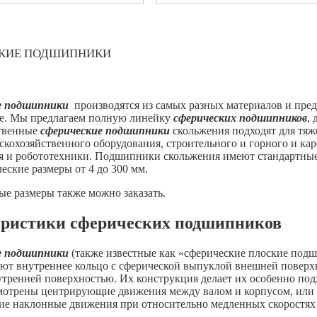
КИЕ ПОДШИПНИКИ
е подшипники
производятся из самых разных материалов и пре
де. Мы предлагаем полную линейку
сферических подшипников
,
твенные
сферические подшипники
скольжения подходят для тя
ьскохозяйственного оборудования, строительного и горного и ка
я и робототехники. Подшипники скольжения имеют стандартные
еские размеры от 4 до 300 мм.
ые размеры также можно заказать.
ристики сферических подшипников
е подшипники
(также известные как «сферические плоские по
еют внутреннее кольцо с сферической выпуклой внешней поверх
утренней поверхностью. Их конструкция делает их особенно п
мотрены центрирующие движения между валом и корпусом, или 
ие наклонные движения при относительно медленных скоростях