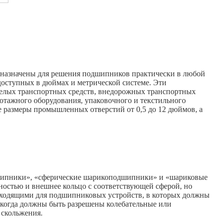
дназначены для решения подшипников практически в любой
 доступных в дюймах и метрической системе. Эти
желых транспортных средств, внедорожных транспортных
ротажного оборудования, упаковочного и текстильного
 размеры промышленных отверстий от 0,5 до 12 дюймов, а
дшипники», «сферические шарикоподшипники» и «шариковые
ностью и внешнее кольцо с соответствующей сферой, но
одходящими для подшипниковых устройств, в которых должны
когда должны быть разрешены колебательные или
 скольжения.