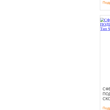
Под
СФ
ПО
СК
Под