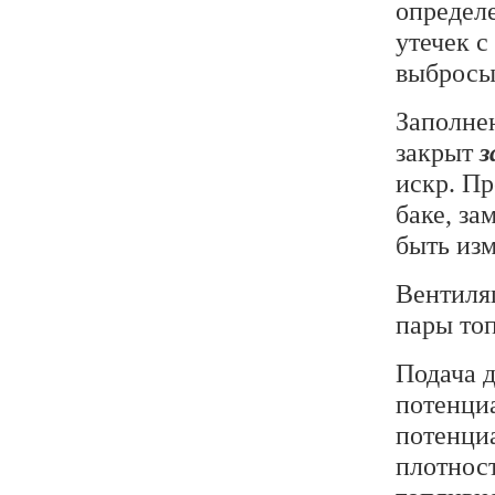
определе
утечек 
выбросы 
Заполне
закрыт
з
искр. Пр
баке, за
быть изм
Вентиляц
пары то
Подача д
потенци
потенци
плотнос