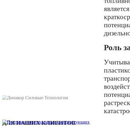
топливн
являетс
краткос
потенциа
дизельно
Роль з
Учитыва
пластико
транспо
воздейс
потенци
растрес
катастро
ДЛЯ НАШИХ КЛИЕНТОВ