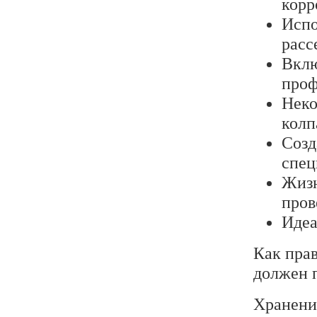
корр
Испо
расс
Вклю
проф
Неко
колп
Созд
спец
Жизн
пров
Идеа
Как пра
должен 
Хранени