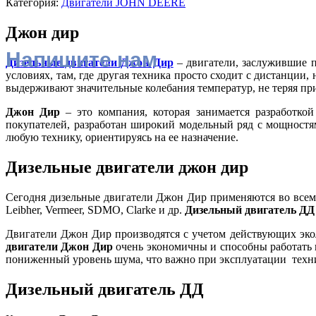
Категория:
Двигатели JOHN DEERE
Джон дир
Напишите нам
Дизельные двигатели Джон Дир
– двигатели, заслужившие п
условиях, там, где другая техника просто сходит с дистанции
выдерживают значительные колебания температур, не теряя пр
Джон Дир
– это компания, которая занимается разработк
покупателей, разработан широкий модельный ряд с мощностям
любую технику, ориентируясь на ее назначение.
Дизельные двигатели джон дир
Сегодня дизельные двигатели Джон Дир применяются во всем 
Leibher, Vermeer, SDMO, Clarke и др.
Дизельный двигатель ДД
Двигатели Джон Дир производятся с учетом действующих эко
двигатели Джон Дир
очень экономичны и способны работать н
пониженный уровень шума, что важно при эксплуатации техник
Дизельный двигатель ДД