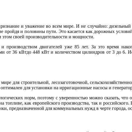
ризнание и уважение во всем мире. И не случайно: дизельный 
, не пройдя и половины пути. Это касается как дорожных услов
и этом своей производительности и мощности.
ой и производством двигателей уже 85 лет. За это время на
и от 36 кВтдо 448 кВт и количеством цилиндров от 3 до 6. И
мире для строительной, лесозаготовочной, сельскохозяйствен
оптимален для установки на ирригационные насосы и генерато
логических норм, поэтому с уверенностью можно сказать, что
а топливе, как европейского производства, так и российского.
и, предназначенной для коммунальных нужд в черте города, ос