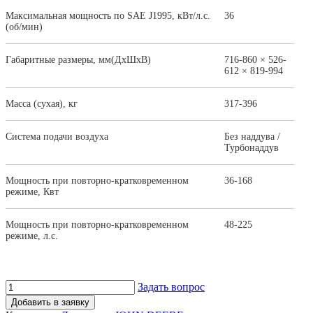
Максимальная мощность по SAE J1995, кВт/л.с.
36
(об/мин)
Габаритные размеры, мм(ДхШхВ)
716-860 × 526-
612 × 819-994
Масса (сухая), кг
317-396
Система подачи воздуха
Без наддува /
Турбонаддув
Мощность при повторно-кратковременном
36-168
режиме, Квт
Мощность при повторно-кратковременном
48-225
режиме, л.с.
Задать вопрос
Добавить в заявку