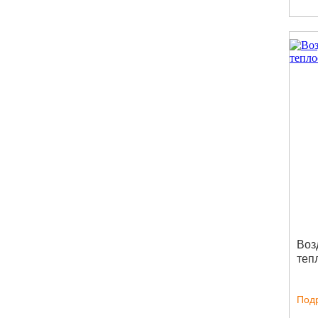
Воз
теп
Под