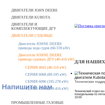
ДВИГАТЕЛИ JOHN DEERE
ДВИГАТЕЛИ KUBOTA
ДВИГАТЕЛИ И
КОМПЛЕКТУЮЩИЕ ДГУ
ДВИГАТЕЛИ СУДОВЫЕ
Двигатели JOHNE DEERE
привода хода судов (60-559 кW)
Двигатели JOHNE DEERE
привода судовых ДГУ (40-416 кW)
ДЛЯ НАШИХ
CЕРИЯ 4045 (40-110 кW)
CЕРИЯ 6068 (89-195 кW)
CЕРИЯ 6090 (195-278 кW)
Техническая подде
Напишите нам
CЕРИЯ 6135 (278-416 кW)
Технический отдел на 
понедельника по пятни
19.00
ПРОМЫШЛЕННЫЕ ГАЗОВЫЕ