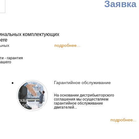
Заявка
ьных
подробнее...
и - гарантия
вашего
Гарантийное обслуживание
На основании дистрибьюторского
соглашения мы осуществляем
ия, г. Москва,
гарантийное обслуживание
астов, д. 56, стр. 10
двигателей...
5) 223-25-48
подробнее...
7 (495) 161-91-00