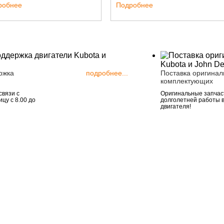
робнее
Подробнее
ржка
подробнее...
Поставка оригинал
комплектующих
связи с
Оригинальные запчаст
цу с 8.00 до
долголетней работы 
двигателя!
Подпишитесь на новости
111123, Росс
шоссе Энтузи
Факс: +7 (49
Укажите адрес вашей электронной
Телефон: +
почты