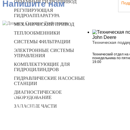
Напишите нам
ОБЪЁМНЫЙ ГИДРОПРИВОД
Под
РЕГУЛИРУЮЩАЯ
ГИДРОАППАРАТУРА
МЕХАНИЧЕСКИЙ ПРИВОД
ТЕПЛООБМЕННИКИ
СИСТЕМЫ ФИЛЬТРАЦИИ
Техническая подде
ЭЛЕКТРОННЫЕ СИСТЕМЫ
Технический отдел на 
УПРАВЛЕНИЯ
понедельника по пятни
19.00
КОМПЛЕКТУЮЩИЕ ДЛЯ
ГИДРОЦИЛИНДРОВ
ГИДРАВЛИЧЕСКИЕ НАСОСНЫЕ
СТАНЦИИ
ДИАГНОСТИЧЕСКОЕ
Все предложения
ОБОРУДОВАНИЕ
IRA
ЗАПАСНЫЕ ЧАСТИ
John Deere
NSM
Kubota
Месс Alte
TREEFE
SOFIMA
Bonfiglioli