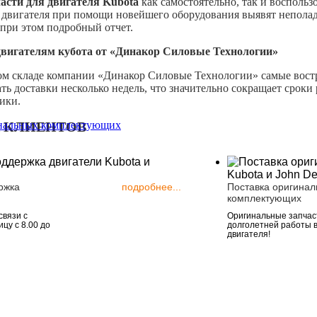
части для двигателя Kubota
как самостоятельно, так и воспольз
 двигателя при помощи новейшего оборудования выявят непола
 при этом подробный отчет.
двигателям кубота от «Динакор Силовые Технологии»
ом складе компании «Динакор Силовые Технологии» самые вос
ть доставки несколько недель, что значительно сокращает сроки 
ники.
 КЛИЕНТОВ
ржка
подробнее...
Поставка оригинал
комплектующих
связи с
Оригинальные запчаст
цу с 8.00 до
долголетней работы 
двигателя!