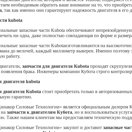
итаем необходимым обратить ваше внимание на то, что приобре
a
, так как именно они гарантируют надежность двигателя в его 
сти kubota
инальные запасные части Kubota обеспечивают непревзойденную 
ечить ни одна, даже полностью совпадающая по форме и размера
инальные запасные части Kubotaизготавливаются на высокоточно
умана до мелочей, каждый миллиметр выверен. Именно поэтому
ую работу.
двигатели,
запчасти для двигателя Kubota
проходят скрупулезн
 появления брака. Инженеры компании Кубота строго контролиру
я двигателя kubota
я двигателя Kubota
стоит приобретать только в авторизованных
ьную гарантию.
инакор Силовые Технологии» является официальным дилером Kub
з на
запчасти к двигателям Кубота
, но и воспользоваться услу
ю. Также нашим клиентам мы предоставляем техническую подд
инакор Силовые Технологии» закупит и доставит
запасные час