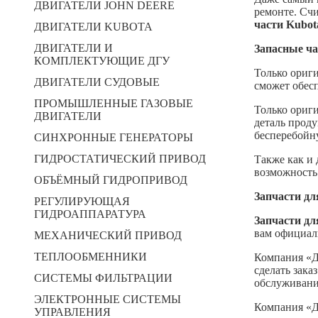
ДВИГАТЕЛИ JOHN DEERE
ремонте. Сч
части Kubot
ДВИГАТЕЛИ KUBOTA
ДВИГАТЕЛИ И
Запасные ча
КОМПЛЕКТУЮЩИЕ ДГУ
Только ориг
ДВИГАТЕЛИ СУДОВЫЕ
сможет обесп
ПРОМЫШЛЕННЫЕ ГАЗОВЫЕ
Только ориг
ДВИГАТЕЛИ
деталь прод
бесперебойн
СИНХРОННЫЕ ГЕНЕРАТОРЫ
ГИДРОСТАТИЧЕСКИЙ ПРИВОД
Также как и 
возможность
ОБЪЁМНЫЙ ГИДРОПРИВОД
Запчасти дл
РЕГУЛИРУЮЩАЯ
ГИДРОАППАРАТУРА
Запчасти дл
вам официал
МЕХАНИЧЕСКИЙ ПРИВОД
ТЕПЛООБМЕННИКИ
Компания «Д
сделать зака
СИСТЕМЫ ФИЛЬТРАЦИИ
обслуживани
ЭЛЕКТРОННЫЕ СИСТЕМЫ
Компания «Д
УПРАВЛЕНИЯ