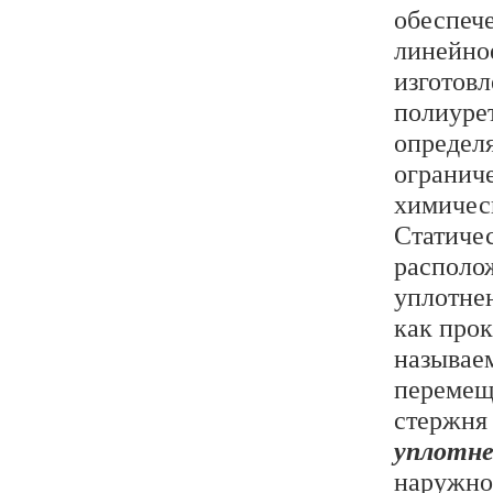
обеспеч
линейно
изготовл
полиуре
определ
огранич
химичес
Статиче
располож
уплотне
как про
называе
перемещ
стержня
уплотн
наружно