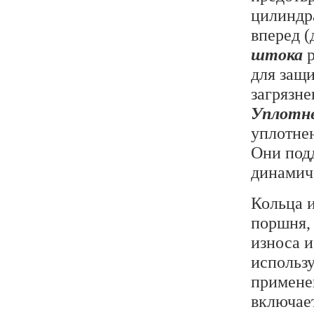
цилиндра
вперед 
штока
р
для защ
загрязне
Уплотн
уплотнен
Они под
динамич
Кольца 
поршня,
износа и
использу
примене
включае