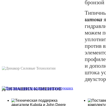
бронзой
Типичны
штока
гидравл
можем п
уплотни
против 
элемент
профиле
и допол
штока у
двухстор
ДЛЯ НАШИХ КЛИЕНТОВ