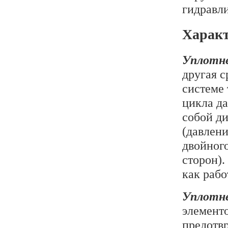
гидравл
Характ
Уплотн
другая с
системе 
цикла д
собой д
(давлени
двойного
сторон).
как рабо
Уплотн
элемент
предотв