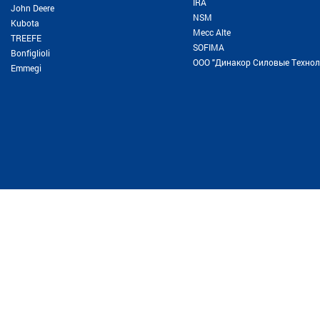
IRA
John Deere
NSM
Kubota
Месс Alte
TREEFE
SOFIMA
Bonfiglioli
ООО "Динакор Силовые Технол
Emmegi