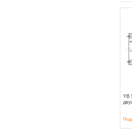
YB 
дву
Под