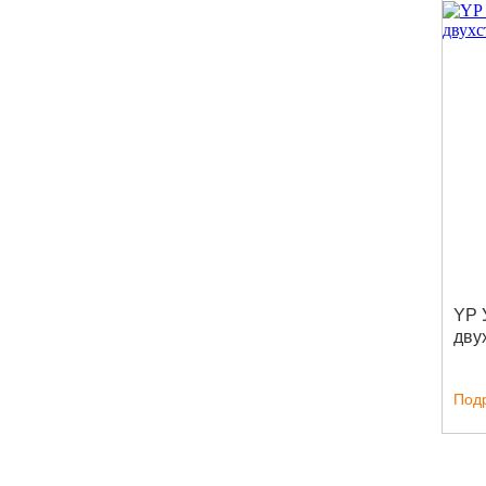
YP 
дву
Под