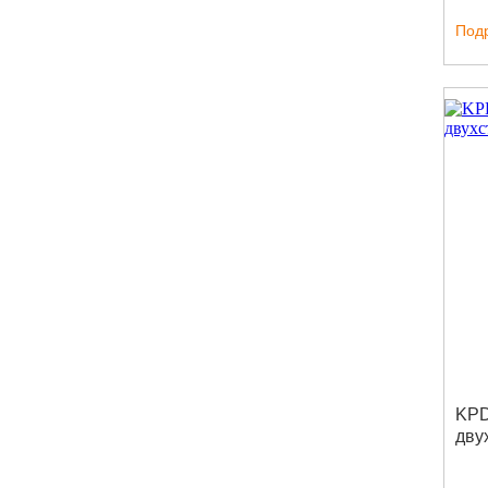
Под
KPD
дву