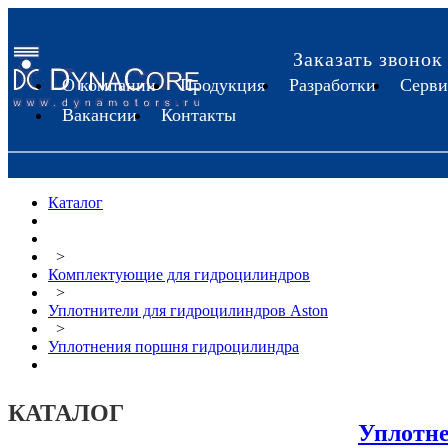
Заказать звонок
О компании
Продукция
Разработки
Серви
Вакансии
Контакты
Каталог
>
Комплектующие для гидроцилиндров
>
Уплотнители для гидроцилиндров Aston
>
Уплотнения поршня гидроцилиндра
КАТАЛОГ
Уплотн