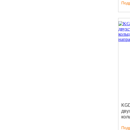
Под
KGD
дву
кол
выд
Под
нап