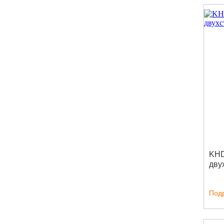
KHD
дву
Под